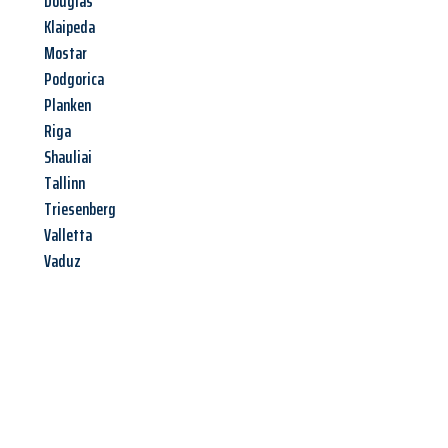
Douglas
Klaipeda
Mostar
Podgorica
Planken
Riga
Shauliai
Tallinn
Triesenberg
Valletta
Vaduz
Jetzt anfragen &
Angebot