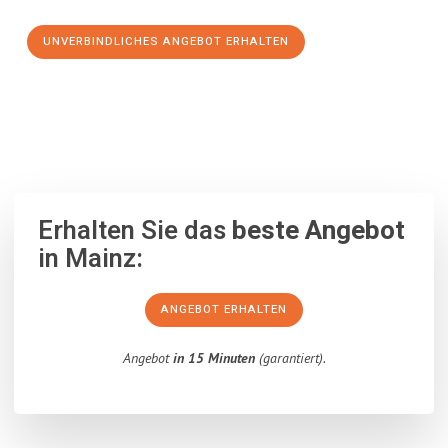
UNVERBINDLICHES ANGEBOT ERHALTEN
100% unverbindlich
– Garantiert eine Antwort
innerhalb von 15
Minuten
.
Erhalten Sie das
beste Angebot
in Mainz:
ANGEBOT ERHALTEN
Angebot
in 15 Minuten
(garantiert).