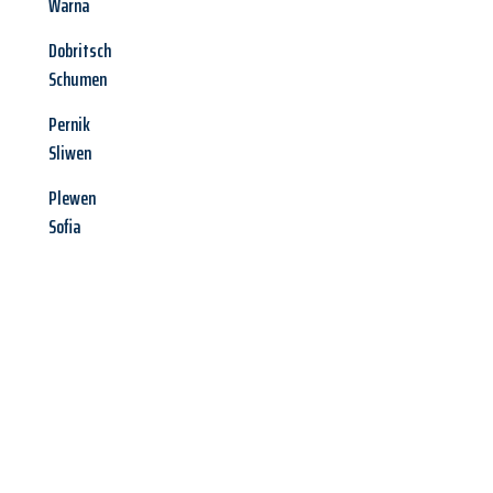
Warna
Dobritsch
Schumen
Pernik
Sliwen
Plewen
Sofia
Jetzt anfragen &
Angebot
mit Best-Preis
erhalten!