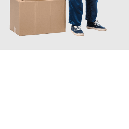
JETZT ANFRAGEN
Erleben Sie mit Umzugsmeister Schmitz Mainz, wie
einfach und
stressfrei Ihr Umzug Mainz Stara Sagora
sein kann. Unser
Expertenteam steht bereit, um Ihnen einen reibungslosen
Übergang in Ihr neues Zuhause zu garantieren.