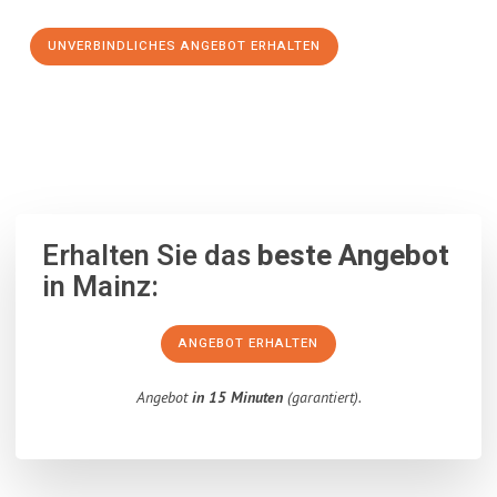
UNVERBINDLICHES ANGEBOT ERHALTEN
100% unverbindlich
– Garantiert eine Antwort
innerhalb von 15
Minuten
.
Erhalten Sie das
beste Angebot
in Mainz:
ANGEBOT ERHALTEN
Angebot
in 15 Minuten
(garantiert).