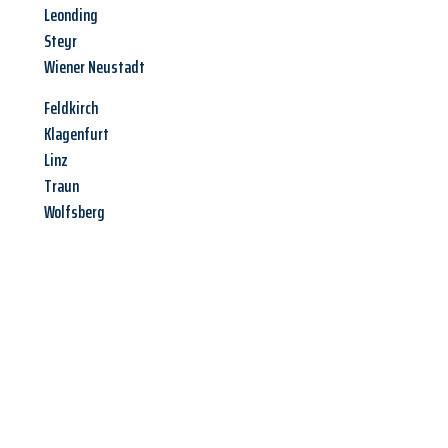
Leonding
Steyr
Wiener Neustadt
Feldkirch
Klagenfurt
Linz
Traun
Wolfsberg
Jetzt anfragen &
Angebot
mit Best-Preis
erhalten!