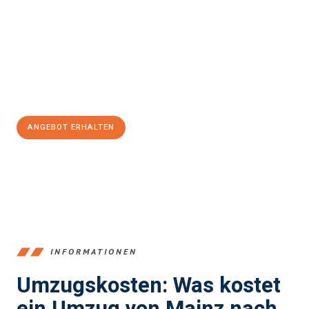
stressfrei Ihr Umzug Mainz Klosterneuburg
sein kann. Unser
Expertenteam steht bereit, um Ihnen einen reibungslosen
Übergang in Ihr neues Zuhause zu garantieren.
Jetzt
unverbindliches Angebot
erhalten &
100€ sparen:
ANGEBOT ERHALTEN
+4915792653354
INFORMATIONEN
Umzugskosten: Was kostet