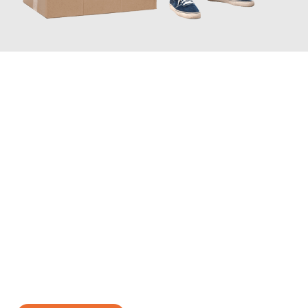
JETZT ANFRAGEN
Erleben Sie mit Umzugsmeister Schmitz Mainz, wie
einfach und
stressfrei Ihr Umzug Mainz Olsztyn
sein kann. Unser
Expertenteam steht bereit, um Ihnen einen reibungslosen
Übergang in Ihr neues Zuhause zu garantieren.
Jetzt
unverbindliches Angebot
erhalten &
100€ sparen: