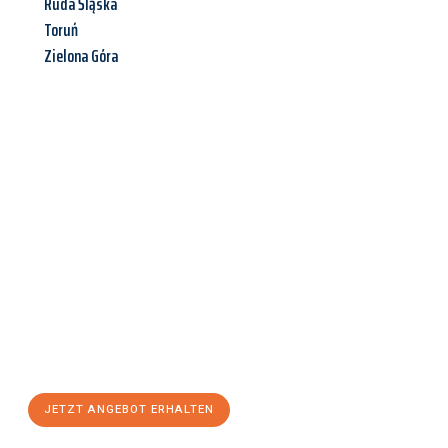
Ruda Śląska
Toruń
Zielona Góra
Jetzt anfragen &
Angebot
mit Best-Preis
erhalten!
Schicken Sie uns jetzt Ihre unverbindliche Anfrage und sichern
Sie sich Ihr
individuelles Umzugsangebot für Ihr Anliegen in
Mainz
zum Best-Preis! Nutzen Sie die Gelegenheit für einen
stressfreien Umzug
mit maximalem Komfort:
JETZT ANGEBOT ERHALTEN