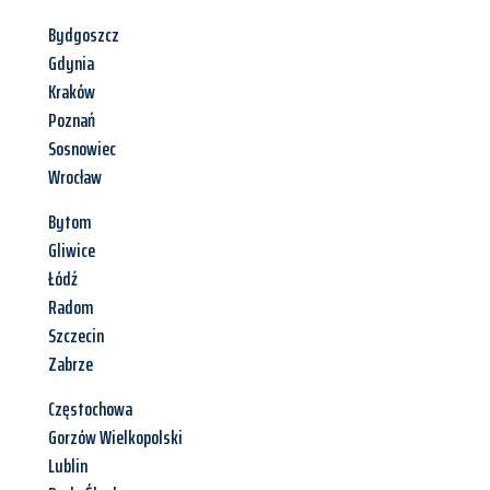
Bydgoszcz
Gdynia
Kraków
Poznań
Sosnowiec
Wrocław
Bytom
Gliwice
Łódź
Radom
Szczecin
Zabrze
Częstochowa
Gorzów Wielkopolski
Lublin