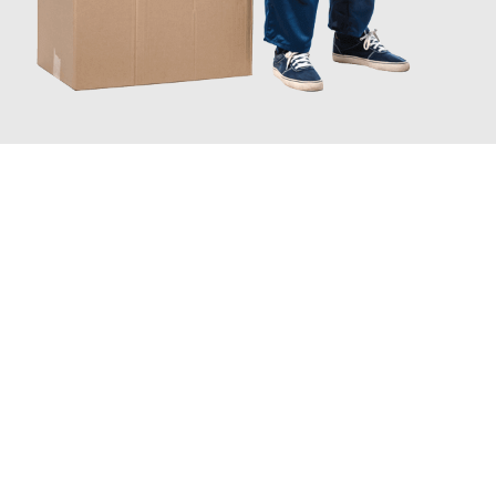
JETZT ANFRAGEN
Erleben Sie mit Umzugsmeister Schmitz Mainz, wie
einfach und
stressfrei Ihr Umzug Mainz Den Haag
sein kann. Unser
Expertenteam steht bereit, um Ihnen einen reibungslosen
Übergang in Ihr neues Zuhause zu garantieren.
Jetzt
unverbindliches Angebot
erhalten &