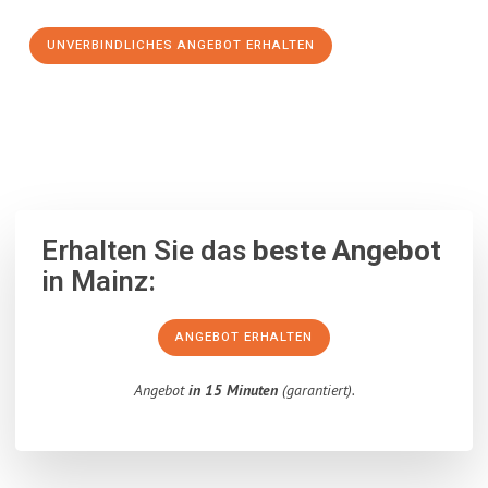
UNVERBINDLICHES ANGEBOT ERHALTEN
100% unverbindlich
– Garantiert eine Antwort
innerhalb von 15
Minuten
.
Erhalten Sie das
beste Angebot
in Mainz:
ANGEBOT ERHALTEN
Angebot
in 15 Minuten
(garantiert).