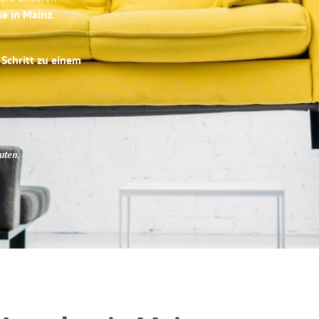
se in Mainz
.
 Schritt zu einem
uten
.