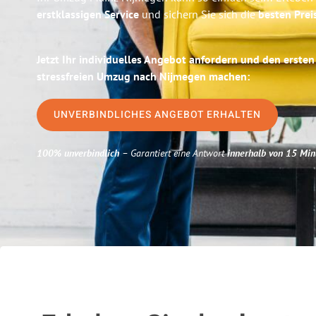
erstklassigen Service
und sichern Sie sich die
besten Prei
Jetzt Ihr individuelles Angebot anfordern und den ersten
stressfreien Umzug nach Nijmegen machen:
UNVERBINDLICHES ANGEBOT ERHALTEN
100% unverbindlich
– Garantiert eine Antwort
innerhalb von 15 Min