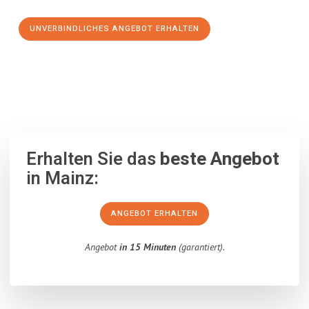
UNVERBINDLICHES ANGEBOT ERHALTEN
100% unverbindlich
– Garantiert eine Antwort
innerhalb von 15
Minuten
.
Erhalten Sie das
beste Angebot
in Mainz:
ANGEBOT ERHALTEN
Angebot
in 15 Minuten
(garantiert).