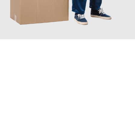
JETZT ANFRAGEN
Erleben Sie mit Umzugsmeister Schmitz Mainz, wie
einfach und
stressfrei Ihr Umzug Mainz Fredrikstad
sein kann. Unser
Expertenteam steht bereit, um Ihnen einen reibungslosen
Übergang in Ihr neues Zuhause zu garantieren.
Jetzt
unverbindliches Angebot
erhalten &