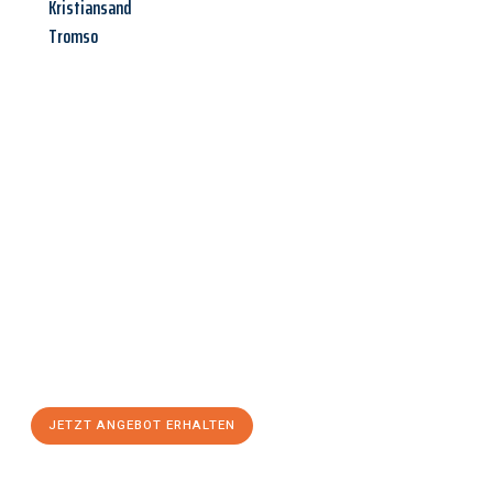
Kristiansand
Tromso
Jetzt anfragen &
Angebot
mit Best-Preis
erhalten!
Schicken Sie uns jetzt Ihre unverbindliche Anfrage und sichern
Sie sich Ihr
individuelles Umzugsangebot für Ihr Anliegen in
Mainz
zum Best-Preis! Nutzen Sie die Gelegenheit für einen
stressfreien Umzug
mit maximalem Komfort:
JETZT ANGEBOT ERHALTEN