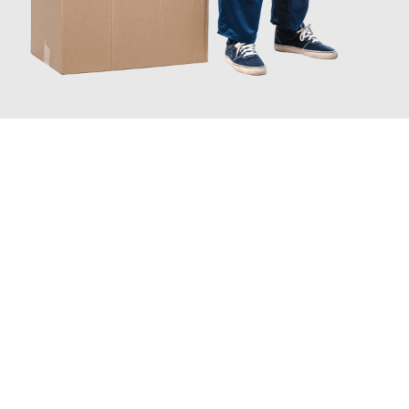
JETZT ANFRAGEN
Erleben Sie mit Umzugsmeister Schmitz Mainz, wie
einfach und
stressfrei Ihr Umzug Mainz Göteborg
sein kann. Unser
Expertenteam steht bereit, um Ihnen einen reibungslosen
Übergang in Ihr neues Zuhause zu garantieren.
Jetzt
unverbindliches Angebot
erhalten &