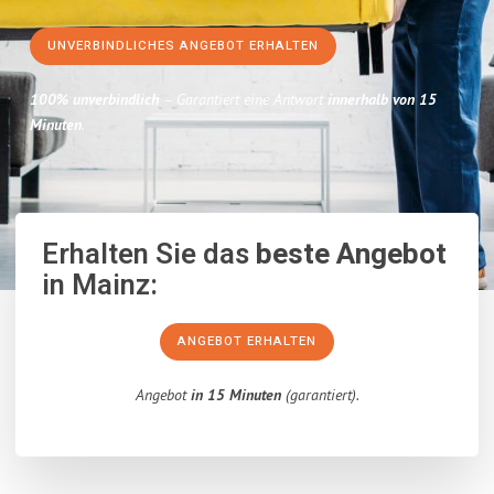
UNVERBINDLICHES ANGEBOT ERHALTEN
100% unverbindlich
– Garantiert eine Antwort
innerhalb von 15
Minuten
.
Erhalten Sie das
beste Angebot
in Mainz:
ANGEBOT ERHALTEN
Angebot
in 15 Minuten
(garantiert).