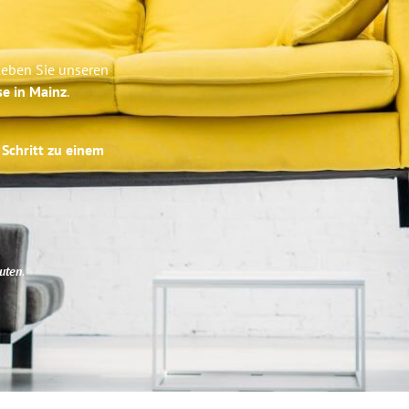
leben Sie unseren
se in Mainz
.
 Schritt zu einem
uten
.