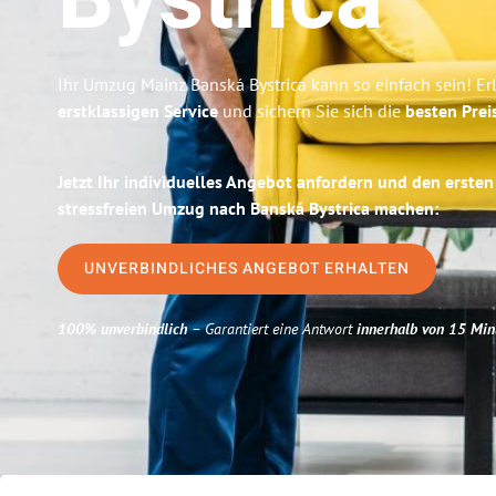
Bystrica
Ihr Umzug Mainz Banská Bystrica kann so einfach sein! Er
erstklassigen Service
und sichern Sie sich die
besten Prei
Jetzt Ihr individuelles Angebot anfordern und den ersten
stressfreien Umzug nach Banská Bystrica machen:
UNVERBINDLICHES ANGEBOT ERHALTEN
100% unverbindlich
– Garantiert eine Antwort
innerhalb von 15 Min