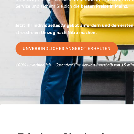
Service
und sichern Sie sich die
besten Preise in Mainz
.
Jetzt Ihr individuelles Angebot anfordern und den ersten
stressfreien Umzug nach Nitra machen:
UNVERBINDLICHES ANGEBOT ERHALTEN
100% unverbindlich
– Garantiert eine Antwort
innerhalb von 15 Min