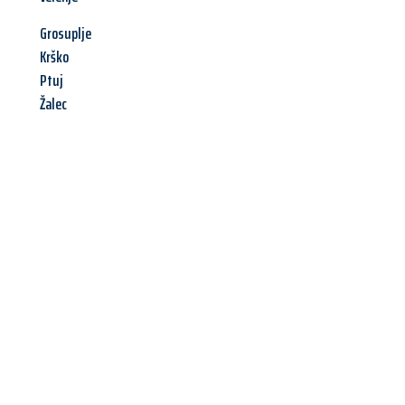
Grosuplje
Krško
Ptuj
Žalec
Jetzt anfragen &
Angebot
mit Best-Preis
erhalten!
Schicken Sie uns jetzt Ihre unverbindliche Anfrage und sichern
Sie sich Ihr
individuelles Umzugsangebot für Ihr Anliegen in
Mainz
zum Best-Preis! Nutzen Sie die Gelegenheit für einen
stressfreien Umzug
mit maximalem Komfort: