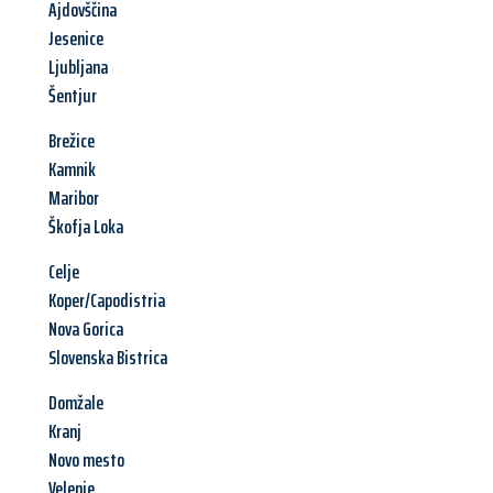
Ajdovščina
Jesenice
Ljubljana
Šentjur
Brežice
Kamnik
Maribor
Škofja Loka
Celje
Koper/Capodistria
Nova Gorica
Slovenska Bistrica
Domžale
Kranj
Novo mesto
Velenje