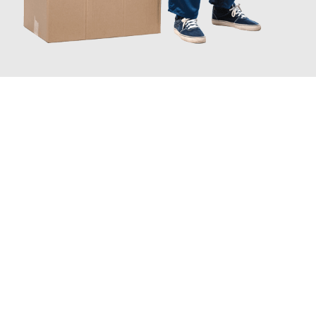
JETZT ANFRAGEN
Erleben Sie mit Umzugsmeister Schmitz Mainz, wie
einfach und
stressfrei Ihr Umzug Mainz Domžale
sein kann. Unser
Expertenteam steht bereit, um Ihnen einen reibungslosen
Übergang in Ihr neues Zuhause zu garantieren.
Jetzt
unverbindliches Angebot
erhalten &
100€ sparen: