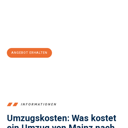
stressfrei Ihr Umzug Mainz Koper/Capodistria
sein kann. Unser
Expertenteam steht bereit, um Ihnen einen reibungslosen
Übergang in Ihr neues Zuhause zu garantieren.
Jetzt
unverbindliches Angebot
erhalten &
100€ sparen:
ANGEBOT ERHALTEN
+4915792653354
INFORMATIONEN
Umzugskosten: Was kostet