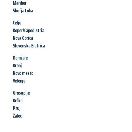
Maribor
Škofja Loka
Celje
Koper/Capodistria
Nova Gorica
Slovenska Bistrica
Domžale
Kranj
Novo mesto
Velenje
Grosuplje
Krško
Ptuj
Žalec