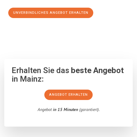
UNVERBINDLICHES ANGEBOT ERHALTEN
100% unverbindlich
– Garantiert eine Antwort
innerhalb von 15
Minuten
.
Erhalten Sie das
beste Angebot
in Mainz:
ANGEBOT ERHALTEN
Angebot
in 15 Minuten
(garantiert).