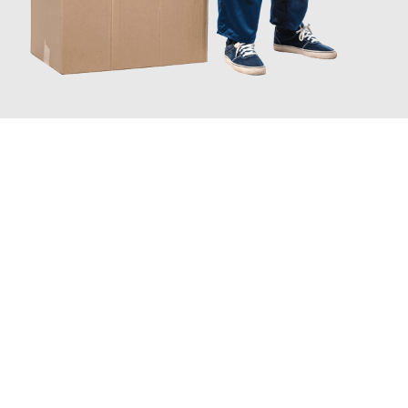
JETZT ANFRAGEN
Erleben Sie mit Umzugsmeister Schmitz Mainz, wie
einfach und
stressfrei Ihr Umzug Mainz Pardubice
sein kann. Unser
Expertenteam steht bereit, um Ihnen einen reibungslosen
Übergang in Ihr neues Zuhause zu garantieren.
Jetzt
unverbindliches Angebot
erhalten &