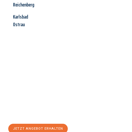
Reichenberg
Karlsbad
Ostrau
Jetzt anfragen &
Angebot
mit Best-Preis
erhalten!
Schicken Sie uns jetzt Ihre unverbindliche Anfrage und sichern
Sie sich Ihr
individuelles Umzugsangebot für Ihr Anliegen in
Mainz
zum Best-Preis! Nutzen Sie die Gelegenheit für einen
stressfreien Umzug
mit maximalem Komfort:
JETZT ANGEBOT ERHALTEN