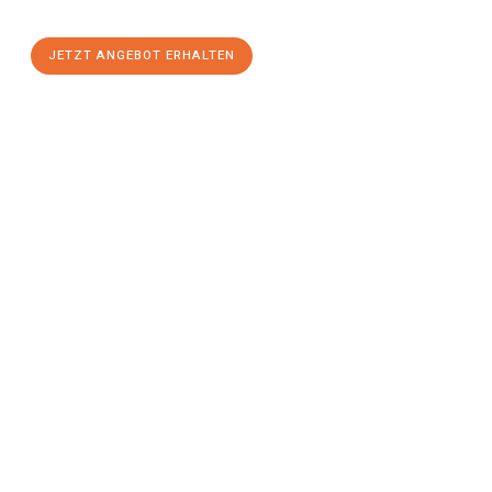
stressfreien Umzug
mit maximalem Komfort:
JETZT ANGEBOT ERHALTEN