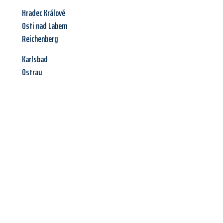
Hradec Králové
Osti nad Labem
Reichenberg
Karlsbad
Ostrau
Jetzt anfragen &
Angebot
mit Best-Preis
erhalten!
Schicken Sie uns jetzt Ihre unverbindliche Anfrage und sichern
Sie sich Ihr
individuelles Umzugsangebot für Ihr Anliegen in
Mainz
zum Best-Preis! Nutzen Sie die Gelegenheit für einen