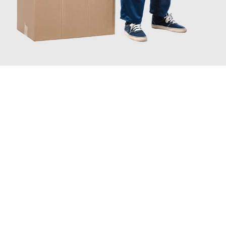
JETZT ANFRAGEN
Erleben Sie mit Umzugsmeister Schmitz Mainz, wie
einfach und
stressfrei Ihr Umzug Mainz Lissabon
sein kann. Unser
Expertenteam steht bereit, um Ihnen einen reibungslosen
Übergang in Ihr neues Zuhause zu garantieren.
Jetzt
unverbindliches Angebot
erhalten &