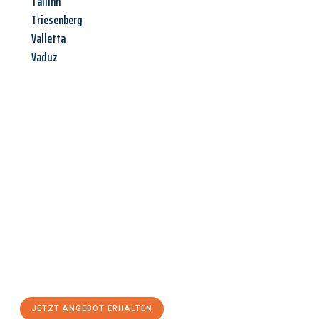
Tallinn
Triesenberg
Valletta
Vaduz
Jetzt anfragen &
Angebot
mit Best-Preis
erhalten!
Schicken Sie uns jetzt Ihre unverbindliche Anfrage und sichern
Sie sich Ihr
individuelles Umzugsangebot für Ihr Anliegen in
Mainz
zum Best-Preis! Nutzen Sie die Gelegenheit für einen
stressfreien Umzug
mit maximalem Komfort:
JETZT ANGEBOT ERHALTEN