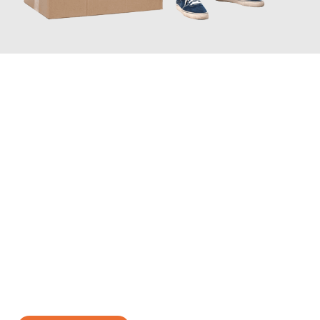
JETZT ANFRAGEN
Erleben Sie mit Umzugsmeister Schmitz Mainz, wie
einfach und
stressfrei Ihr Umzug Mainz Osijek
sein kann. Unser
Expertenteam steht bereit, um Ihnen einen reibungslosen
Übergang in Ihr neues Zuhause zu garantieren.
Jetzt
unverbindliches Angebot
erhalten &
100€ sparen: