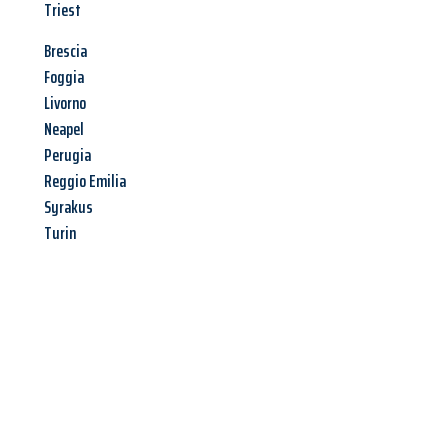
Triest
Brescia
Foggia
Livorno
Neapel
Perugia
Reggio Emilia
Syrakus
Turin
Jetzt anfragen &
Angebot
mit Best-Preis
erhalten!