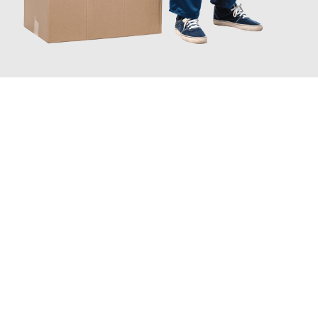
JETZT ANFRAGEN
Erleben Sie mit Umzugsmeister Schmitz Mainz, wie
einfach und
stressfrei Ihr Umzug Mainz Catania
sein kann. Unser
Expertenteam steht bereit, um Ihnen einen reibungslosen
Übergang in Ihr neues Zuhause zu garantieren.
Jetzt
unverbindliches Angebot
erhalten &
100€ sparen: