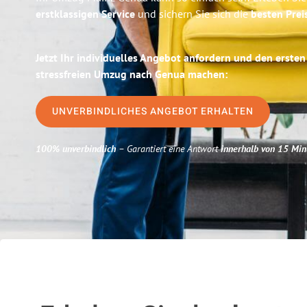
erstklassigen Service
und sichern Sie sich die
besten Prei
Jetzt Ihr individuelles Angebot anfordern und den ersten
stressfreien Umzug nach Genua machen:
UNVERBINDLICHES ANGEBOT ERHALTEN
100% unverbindlich
– Garantiert eine Antwort
innerhalb von 15 Min