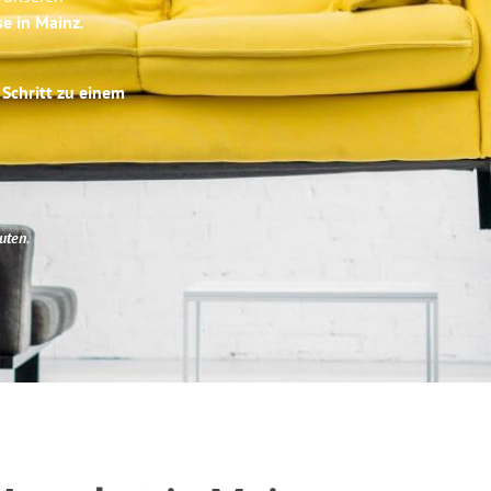
se in Mainz
.
 Schritt zu einem
uten
.