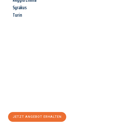
Reggio Emilia
Syrakus
Turin
Jetzt anfragen &
Angebot
mit Best-Preis
erhalten!
Schicken Sie uns jetzt Ihre unverbindliche Anfrage und sichern
Sie sich Ihr
individuelles Umzugsangebot für Ihr Anliegen in
Mainz
zum Best-Preis! Nutzen Sie die Gelegenheit für einen
stressfreien Umzug
mit maximalem Komfort:
JETZT ANGEBOT ERHALTEN