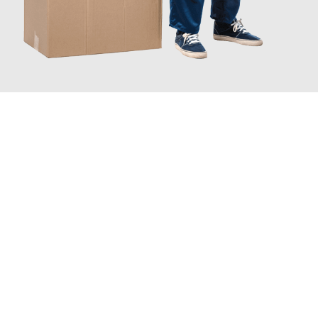
JETZT ANFRAGEN
Erleben Sie mit Umzugsmeister Schmitz Mainz, wie
einfach und
stressfrei Ihr Umzug Mainz Lausanne
sein kann. Unser
Expertenteam steht bereit, um Ihnen einen reibungslosen
Übergang in Ihr neues Zuhause zu garantieren.
Jetzt
unverbindliches Angebot
erhalten &