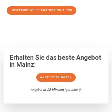
UNVERBINDLICHES ANGEBOT ERHALTEN
100% unverbindlich
– Garantiert eine Antwort
innerhalb von 15
Minuten
.
Erhalten Sie das
beste Angebot
in Mainz:
ANGEBOT ERHALTEN
Angebot
in 15 Minuten
(garantiert).