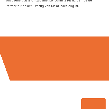
wirst sehen, dass Umzugsmeister Schmitz Mainz der ideale
Partner für deinen Umzug von Mainz nach Zug ist.
Umzugsmeister Schmitz in Zahlen: