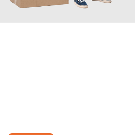
JETZT ANFRAGEN
Erleben Sie mit Umzugsmeister Schmitz Mainz, wie
einfach und
stressfrei Ihr Umzug Mainz Zürich
sein kann. Unser
Expertenteam steht bereit, um Ihnen einen reibungslosen
Übergang in Ihr neues Zuhause zu garantieren.
Jetzt
unverbindliches Angebot
erhalten &
100€ sparen: