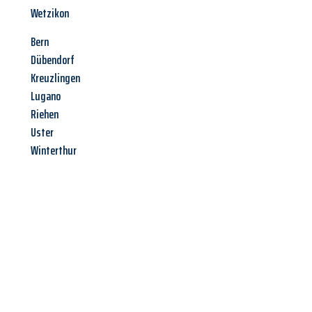
Wetzikon
Bern
Dübendorf
Kreuzlingen
Lugano
Riehen
Uster
Winterthur
Jetzt anfragen &
Angebot
mit Best-Preis
erhalten!