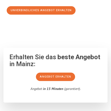
UNVERBINDLICHES ANGEBOT ERHALTEN
100% unverbindlich
– Garantiert eine Antwort
innerhalb von 15
Minuten
.
Erhalten Sie das
beste Angebot
in Mainz:
ANGEBOT ERHALTEN
Angebot
in 15 Minuten
(garantiert).