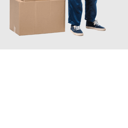
JETZT ANFRAGEN
Erleben Sie mit Umzugsmeister Schmitz Mainz, wie
einfach und
stressfrei Ihr Umzug Mainz Reichenberg
sein kann. Unser
Expertenteam steht bereit, um Ihnen einen reibungslosen
Übergang in Ihr neues Zuhause zu garantieren.