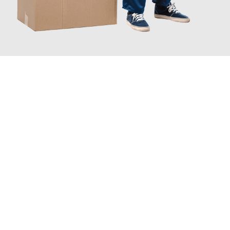
JETZT ANFRAGEN
Erleben Sie mit Umzugsmeister Schmitz Mainz, wie
einfach und
stressfrei Ihr Umzug Mainz Bochum
sein kann. Unser
Expertenteam steht bereit, um Ihnen einen reibungslosen
Übergang in Ihr neues Zuhause zu garantieren.
Jetzt
unverbindliches Angebot
erhalten &
100€ sparen: