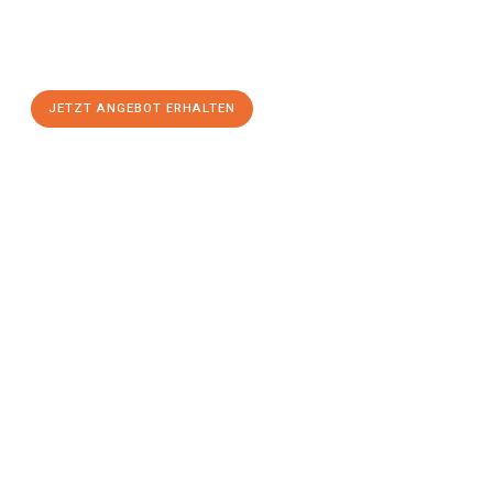
Sie sich Ihr
individuelles Umzugsangebot für Ihr Anliegen in
Mainz
zum Best-Preis! Nutzen Sie die Gelegenheit für einen
stressfreien Umzug
mit maximalem Komfort:
JETZT ANGEBOT ERHALTEN