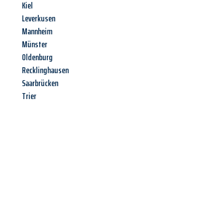
Kiel
Leverkusen
Mannheim
Münster
Oldenburg
Recklinghausen
Saarbrücken
Trier
Jetzt anfragen &
Angebot
mit Best-Preis
erhalten!
Schicken Sie uns jetzt Ihre unverbindliche Anfrage und sichern