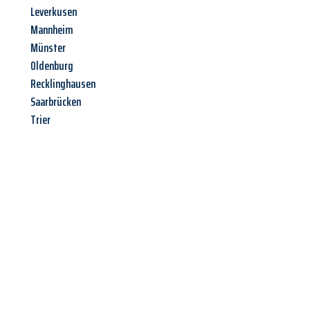
Leverkusen
Mannheim
Münster
Oldenburg
Recklinghausen
Saarbrücken
Trier
Jetzt anfragen &
Angebot
mit Best-Preis
erhalten!
Schicken Sie uns jetzt Ihre unverbindliche Anfrage und sichern
Sie sich Ihr
individuelles Umzugsangebot für Ihr Anliegen in