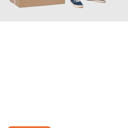
JETZT ANFRAGEN
Erleben Sie mit Umzugsmeister Schmitz Mainz, wie
einfach und
stressfrei Ihr Umzug Mainz Kassel
sein kann. Unser
Expertenteam steht bereit, um Ihnen einen reibungslosen
Übergang in Ihr neues Zuhause zu garantieren.
Jetzt
unverbindliches Angebot
erhalten &
100€ sparen: