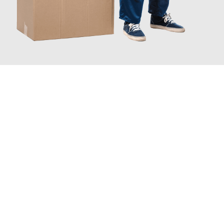
JETZT ANFRAGEN
Erleben Sie mit Umzugsmeister Schmitz Mainz, wie
einfach und
stressfrei Ihr Umzug Mainz Nürnberg
sein kann. Unser
Expertenteam steht bereit, um Ihnen einen reibungslosen
Übergang in Ihr neues Zuhause zu garantieren.
Jetzt
unverbindliches Angebot
erhalten &