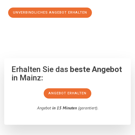
UNVERBINDLICHES ANGEBOT ERHALTEN
100% unverbindlich
– Garantiert eine Antwort
innerhalb von 15
Minuten
.
Erhalten Sie das
beste Angebot
in Mainz:
ANGEBOT ERHALTEN
Angebot
in 15 Minuten
(garantiert).