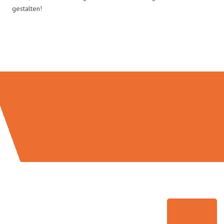
gestalten!
Umzugsmeister Schmitz in Zahlen: