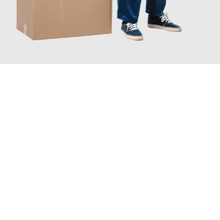
JETZT ANFRAGEN
Erleben Sie mit Umzugsmeister Schmitz Mainz, wie
einfach und
stressfrei Ihr Umzug Mainz Erlangen
sein kann. Unser
Expertenteam steht bereit, um Ihnen einen reibungslosen
Übergang in Ihr neues Zuhause zu garantieren.
Jetzt
unverbindliches Angebot
erhalten &