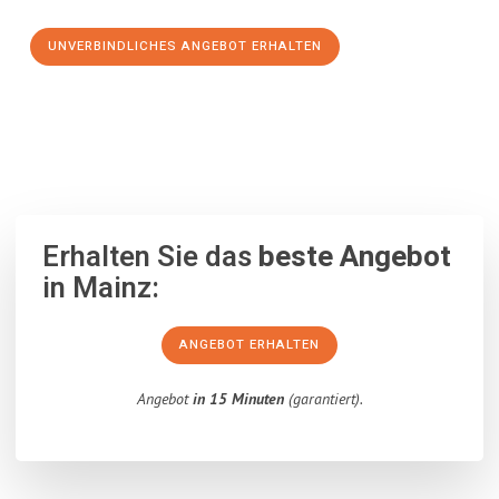
UNVERBINDLICHES ANGEBOT ERHALTEN
100% unverbindlich
– Garantiert eine Antwort
innerhalb von 15
Minuten
.
Erhalten Sie das
beste Angebot
in Mainz:
ANGEBOT ERHALTEN
Angebot
in 15 Minuten
(garantiert).