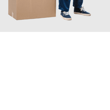
JETZT ANFRAGEN
Erleben Sie mit Umzugsmeister Schmitz Mainz, wie
einfach und
stressfrei Ihr Umzug Mainz Göttingen
sein kann. Unser
Expertenteam steht bereit, um Ihnen einen reibungslosen
Übergang in Ihr neues Zuhause zu garantieren.
Jetzt
unverbindliches Angebot
erhalten &