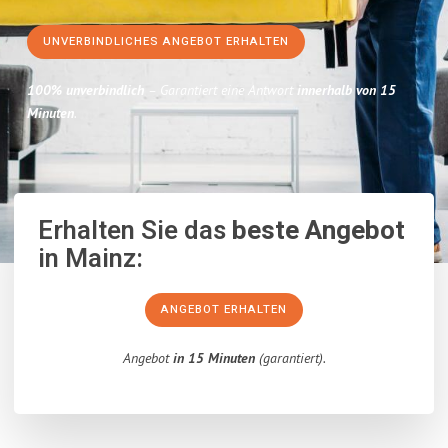
UNVERBINDLICHES ANGEBOT ERHALTEN
100% unverbindlich
– Garantiert eine Antwort
innerhalb von 15
Minuten
.
Erhalten Sie das
beste Angebot
in Mainz:
ANGEBOT ERHALTEN
Angebot
in 15 Minuten
(garantiert).