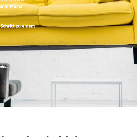
se in Mainz
.
 Schritt zu einem
uten
.