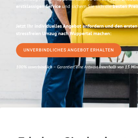
erstklassigen Service
und sichern Sie sich die
besten Prei
Jetzt Ihr individuelles Angebot anfordern und den ersten
stressfreien Umzug nach Wuppertal machen:
UNVERBINDLICHES ANGEBOT ERHALTEN
100% unverbindlich
– Garantiert eine Antwort
innerhalb von 15 Min