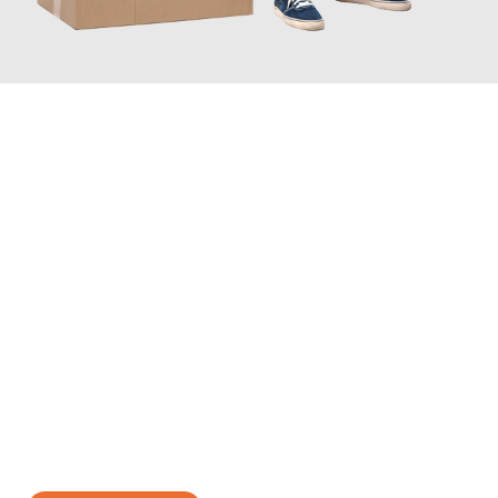
JETZT ANFRAGEN
Erleben Sie mit Umzugsmeister Schmitz Mainz, wie
einfach und
stressfrei Ihr Umzug Mainz Burgos
sein kann. Unser
Expertenteam steht bereit, um Ihnen einen reibungslosen
Übergang in Ihr neues Zuhause zu garantieren.
Jetzt
unverbindliches Angebot
erhalten &
100€ sparen: