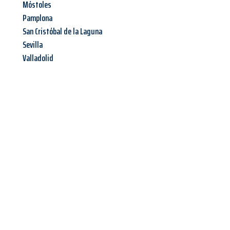
Móstoles
Pamplona
San Cristóbal de la Laguna
Sevilla
Valladolid
Jetzt anfragen &
Angebot
mit Best-Preis
erhalten!
Schicken Sie uns jetzt Ihre unverbindliche Anfrage und sichern
Sie sich Ihr
individuelles Umzugsangebot für Ihr Anliegen in
Mainz
zum Best-Preis! Nutzen Sie die Gelegenheit für einen
stressfreien Umzug
mit maximalem Komfort: