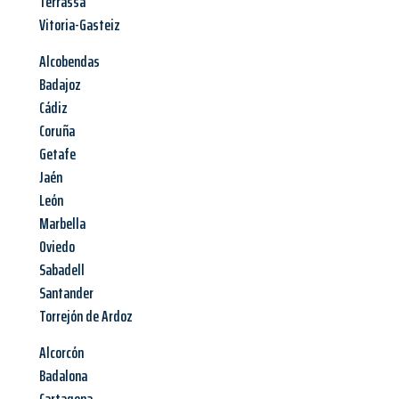
Terrassa
Vitoria-Gasteiz
Alcobendas
Badajoz
Cádiz
Coruña
Getafe
Jaén
León
Marbella
Oviedo
Sabadell
Santander
Torrejón de Ardoz
Alcorcón
Badalona