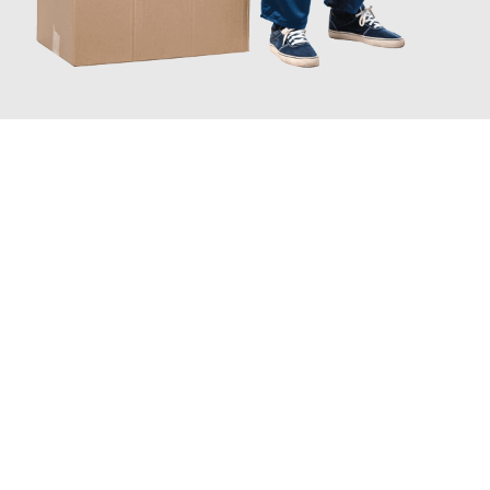
JETZT ANFRAGEN
Erleben Sie mit Umzugsmeister Schmitz Mainz, wie
einfach und
stressfrei Ihr Umzug Mainz Sabadell
sein kann. Unser
Expertenteam steht bereit, um Ihnen einen reibungslosen
Übergang in Ihr neues Zuhause zu garantieren.
Jetzt
unverbindliches Angebot
erhalten &
100€ sparen: