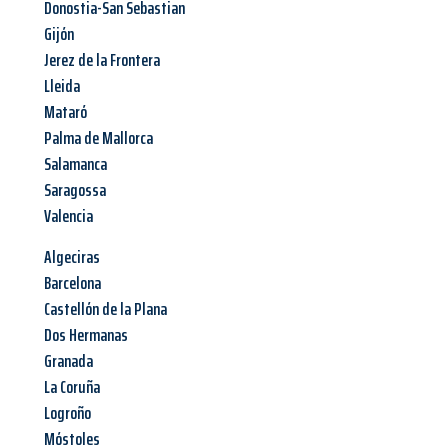
Donostia-San Sebastian
Gijón
Jerez de la Frontera
Lleida
Mataró
Palma de Mallorca
Salamanca
Saragossa
Valencia
Algeciras
Barcelona
Castellón de la Plana
Dos Hermanas
Granada
La Coruña
Logroño
Móstoles