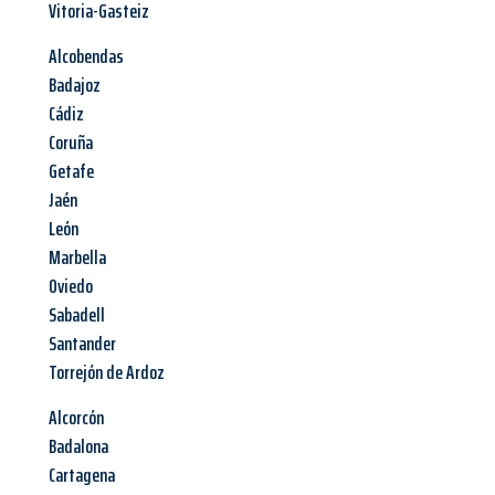
Vitoria-Gasteiz
Alcobendas
Badajoz
Cádiz
Coruña
Getafe
Jaén
León
Marbella
Oviedo
Sabadell
Santander
Torrejón de Ardoz
Alcorcón
Badalona
Cartagena