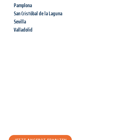
Pamplona
San Cristóbal de la Laguna
Sevilla
Valladolid
Jetzt anfragen &
Angebot
mit Best-Preis
erhalten!
Schicken Sie uns jetzt Ihre unverbindliche Anfrage und sichern
Sie sich Ihr
individuelles Umzugsangebot für Ihr Anliegen in
Mainz
zum Best-Preis! Nutzen Sie die Gelegenheit für einen
stressfreien Umzug
mit maximalem Komfort: