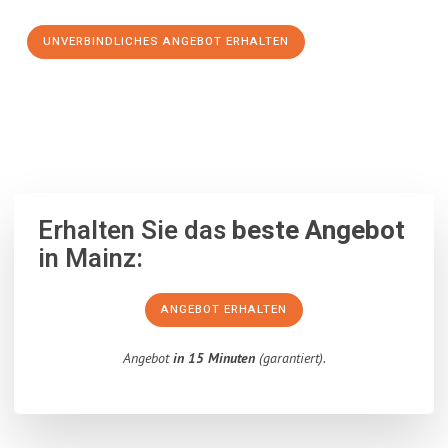
UNVERBINDLICHES ANGEBOT ERHALTEN
100% unverbindlich
– Garantiert eine Antwort
innerhalb von 15
Minuten
.
Erhalten Sie das
beste Angebot
in Mainz:
ANGEBOT ERHALTEN
Angebot
in 15 Minuten
(garantiert).