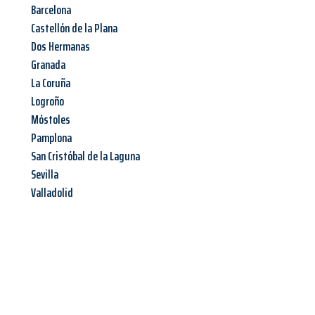
Barcelona
Castellón de la Plana
Dos Hermanas
Granada
La Coruña
Logroño
Móstoles
Pamplona
San Cristóbal de la Laguna
Sevilla
Valladolid
Jetzt anfragen &
Angebot