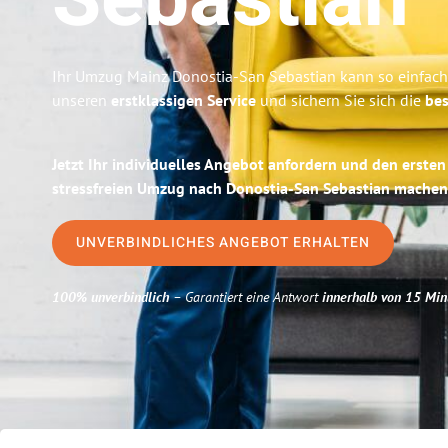
Sebastian
Ihr Umzug Mainz Donostia-San Sebastian kann so einfach 
unseren
erstklassigen Service
und sichern Sie sich die
bes
Jetzt Ihr individuelles Angebot anfordern und den ersten
stressfreien Umzug nach Donostia-San Sebastian machen
UNVERBINDLICHES ANGEBOT ERHALTEN
100% unverbindlich
– Garantiert eine Antwort
innerhalb von 15 Min