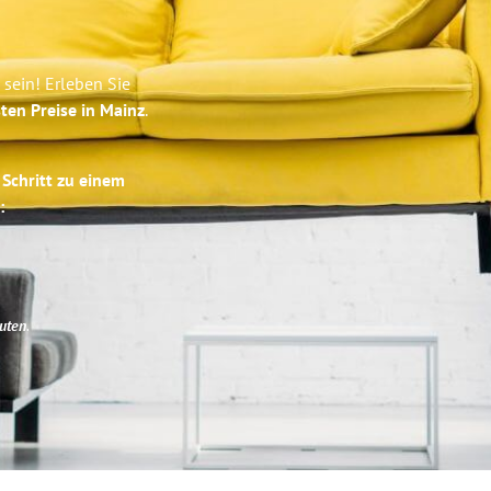
sein! Erleben Sie
ten Preise in Mainz
.
 Schritt zu einem
:
uten
.