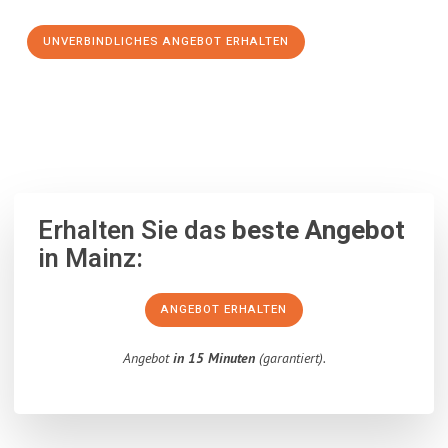
UNVERBINDLICHES ANGEBOT ERHALTEN
100% unverbindlich
– Garantiert eine Antwort
innerhalb von 15
Minuten
.
Erhalten Sie das
beste Angebot
in Mainz:
ANGEBOT ERHALTEN
Angebot
in 15 Minuten
(garantiert).