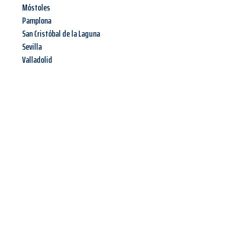
Móstoles
Pamplona
San Cristóbal de la Laguna
Sevilla
Valladolid
Jetzt anfragen &
Angebot
mit Best-Preis
erhalten!
Schicken Sie uns jetzt Ihre unverbindliche Anfrage und sichern
Sie sich Ihr
individuelles Umzugsangebot für Ihr Anliegen in
Mainz
zum Best-Preis! Nutzen Sie die Gelegenheit für einen
stressfreien Umzug
mit maximalem Komfort: