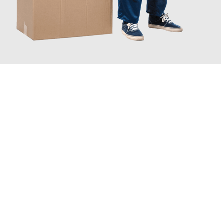
JETZT ANFRAGEN
Erleben Sie mit Umzugsmeister Schmitz Mainz, wie
einfach und
stressfrei Ihr Umzug Mainz Santander
sein kann. Unser
Expertenteam steht bereit, um Ihnen einen reibungslosen
Übergang in Ihr neues Zuhause zu garantieren.
Jetzt
unverbindliches Angebot
erhalten &