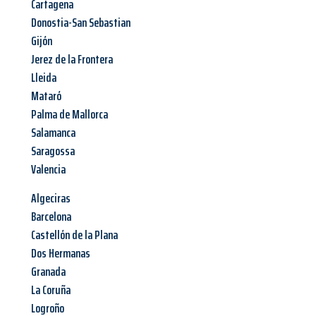
Cartagena
Donostia-San Sebastian
Gijón
Jerez de la Frontera
Lleida
Mataró
Palma de Mallorca
Salamanca
Saragossa
Valencia
Algeciras
Barcelona
Castellón de la Plana
Dos Hermanas
Granada
La Coruña
Logroño