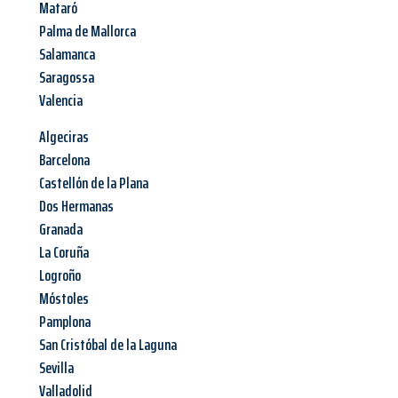
Mataró
Palma de Mallorca
Salamanca
Saragossa
Valencia
Algeciras
Barcelona
Castellón de la Plana
Dos Hermanas
Granada
La Coruña
Logroño
Móstoles
Pamplona
San Cristóbal de la Laguna
Sevilla
Valladolid