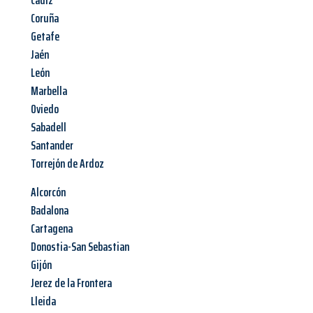
Cádiz
Coruña
Getafe
Jaén
León
Marbella
Oviedo
Sabadell
Santander
Torrejón de Ardoz
Alcorcón
Badalona
Cartagena
Donostia-San Sebastian
Gijón
Jerez de la Frontera
Lleida