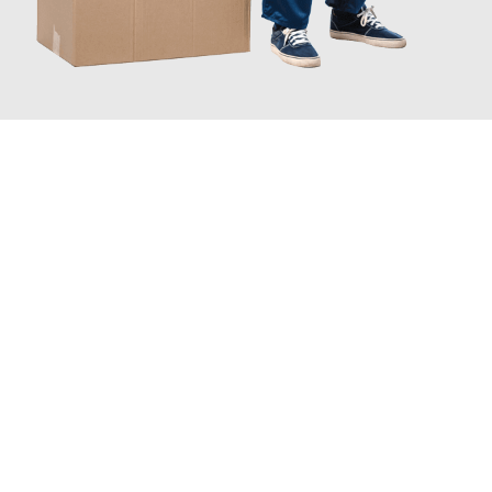
JETZT ANFRAGEN
Erleben Sie mit Umzugsmeister Schmitz Mainz, wie
einfach und
stressfrei Ihr Umzug Mainz Logroño
sein kann. Unser
Expertenteam steht bereit, um Ihnen einen reibungslosen
Übergang in Ihr neues Zuhause zu garantieren.
Jetzt
unverbindliches Angebot
erhalten &
100€ sparen: