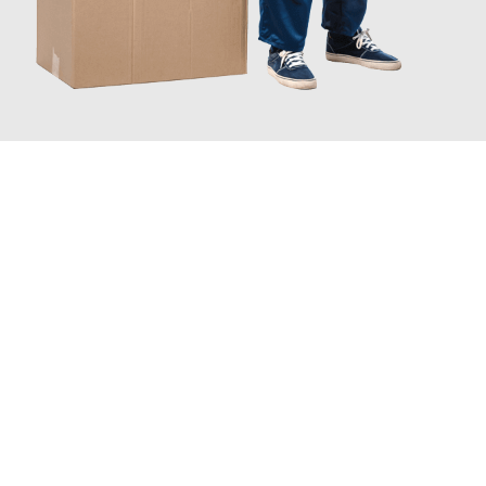
JETZT ANFRAGEN
Erleben Sie mit Umzugsmeister Schmitz Mainz, wie
einfach und
stressfrei Ihr Umzug Mainz Aberdeen
sein kann. Unser
Expertenteam steht bereit, um Ihnen einen reibungslosen
Übergang in Ihr neues Zuhause zu garantieren.
Jetzt
unverbindliches Angebot
erhalten &