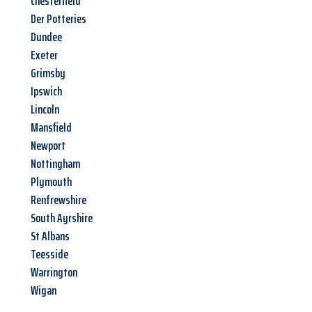
Chesterfield
Der Potteries
Dundee
Exeter
Grimsby
Ipswich
Lincoln
Mansfield
Newport
Nottingham
Plymouth
Renfrewshire
South Ayrshire
St Albans
Teesside
Warrington
Wigan