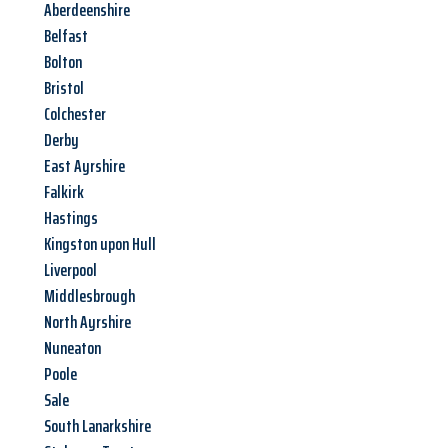
Aberdeenshire
Belfast
Bolton
Bristol
Colchester
Derby
East Ayrshire
Falkirk
Hastings
Kingston upon Hull
Liverpool
Middlesbrough
North Ayrshire
Nuneaton
Poole
Sale
South Lanarkshire