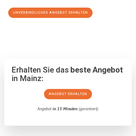
UNVERBINDLICHES ANGEBOT ERHALTEN
100% unverbindlich
– Garantiert eine Antwort
innerhalb von 15
Minuten
.
Erhalten Sie das
beste Angebot
in Mainz:
ANGEBOT ERHALTEN
Angebot
in 15 Minuten
(garantiert).