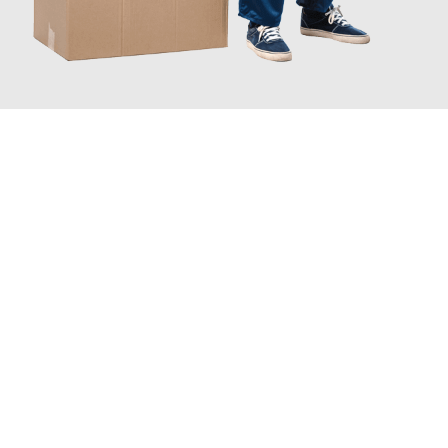
JETZT ANFRAGEN
Erleben Sie mit Umzugsmeister Schmitz Mainz, wie
einfach und
stressfrei Ihr Umzug Mainz Newport
sein kann. Unser
Expertenteam steht bereit, um Ihnen einen reibungslosen
Übergang in Ihr neues Zuhause zu garantieren.
Jetzt
unverbindliches Angebot
erhalten &
100€ sparen: