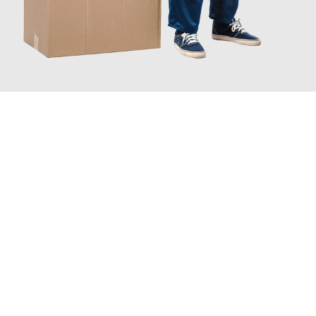
JETZT ANFRAGEN
Erleben Sie mit Umzugsmeister Schmitz Mainz, wie
einfach und
stressfrei Ihr Umzug Mainz St Albans
sein kann. Unser
Expertenteam steht bereit, um Ihnen einen reibungslosen
Übergang in Ihr neues Zuhause zu garantieren.
Jetzt
unverbindliches Angebot
erhalten &