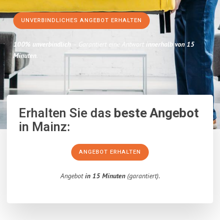
UNVERBINDLICHES ANGEBOT ERHALTEN
100% unverbindlich
– Garantiert eine Antwort
innerhalb von 15
Minuten
.
Erhalten Sie das
beste Angebot
in Mainz:
ANGEBOT ERHALTEN
Angebot
in 15 Minuten
(garantiert).