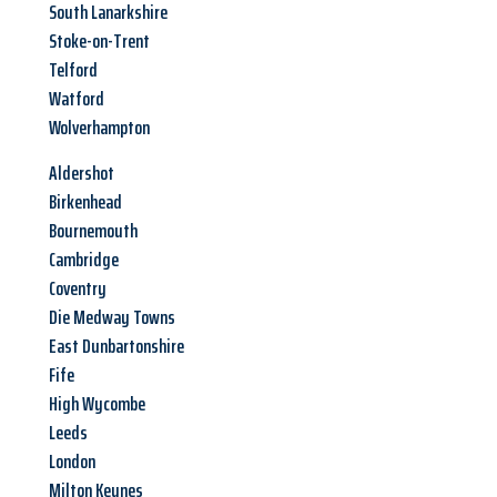
South Lanarkshire
Stoke-on-Trent
Telford
Watford
Wolverhampton
Aldershot
Birkenhead
Bournemouth
Cambridge
Coventry
Die Medway Towns
East Dunbartonshire
Fife
High Wycombe
Leeds
London
Milton Keynes