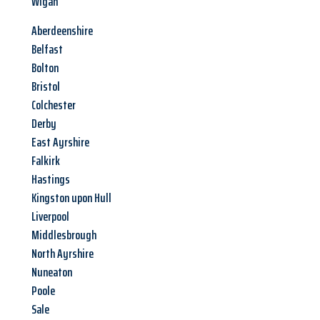
Wigan
Aberdeenshire
Belfast
Bolton
Bristol
Colchester
Derby
East Ayrshire
Falkirk
Hastings
Kingston upon Hull
Liverpool
Middlesbrough
North Ayrshire
Nuneaton
Poole
Sale