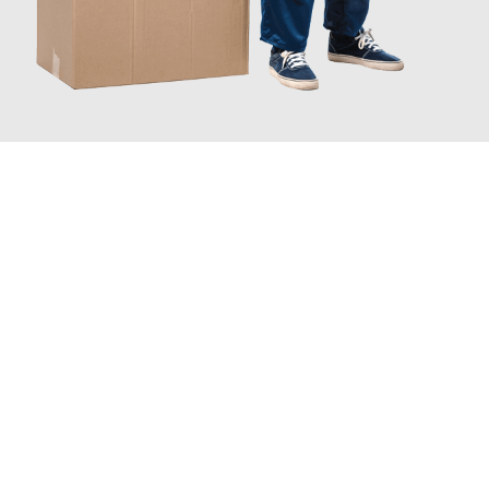
JETZT ANFRAGEN
Erleben Sie mit Umzugsmeister Schmitz Mainz, wie
einfach und
stressfrei Ihr Umzug Mainz Birkenhead
sein kann. Unser
Expertenteam steht bereit, um Ihnen einen reibungslosen
Übergang in Ihr neues Zuhause zu garantieren.
Jetzt
unverbindliches Angebot
erhalten &