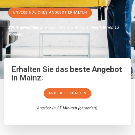
UNVERBINDLICHES ANGEBOT ERHALTEN
100% unverbindlich
– Garantiert eine Antwort
innerhalb von 15
Minuten
.
Erhalten Sie das
beste Angebot
in Mainz:
ANGEBOT ERHALTEN
Angebot
in 15 Minuten
(garantiert).