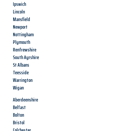
Ipswich
Lincoln
Mansfield
Newport
Nottingham
Plymouth
Renfrewshire
South Ayrshire
St Albans
Teesside
Warrington
Wigan
Aberdeenshire
Belfast
Bolton
Bristol
Colchester