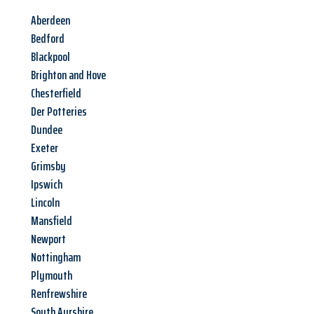
Aberdeen
Bedford
Blackpool
Brighton and Hove
Chesterfield
Der Potteries
Dundee
Exeter
Grimsby
Ipswich
Lincoln
Mansfield
Newport
Nottingham
Plymouth
Renfrewshire
South Ayrshire