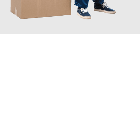
JETZT ANFRAGEN
Erleben Sie mit Umzugsmeister Schmitz Mainz, wie
einfach und
stressfrei Ihr Umzug Mainz Ipswich
sein kann. Unser
Expertenteam steht bereit, um Ihnen einen reibungslosen
Übergang in Ihr neues Zuhause zu garantieren.
Jetzt
unverbindliches Angebot
erhalten &
100€ sparen: