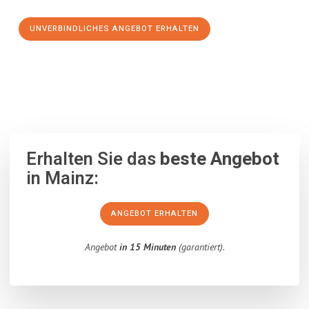
UNVERBINDLICHES ANGEBOT ERHALTEN
100% unverbindlich
– Garantiert eine Antwort
innerhalb von 15
Minuten
.
Erhalten Sie das
beste Angebot
in Mainz:
ANGEBOT ERHALTEN
Angebot
in 15 Minuten
(garantiert).