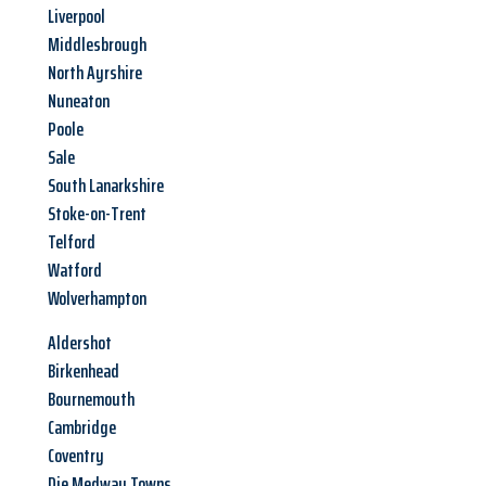
Liverpool
Middlesbrough
North Ayrshire
Nuneaton
Poole
Sale
South Lanarkshire
Stoke-on-Trent
Telford
Watford
Wolverhampton
Aldershot
Birkenhead
Bournemouth
Cambridge
Coventry
Die Medway Towns