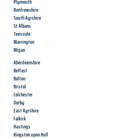
Plymouth
Renfrewshire
South Ayrshire
St Albans
Teesside
Warrington
Wigan
Aberdeenshire
Belfast
Bolton
Bristol
Colchester
Derby
East Ayrshire
Falkirk
Hastings
Kingston upon Hull