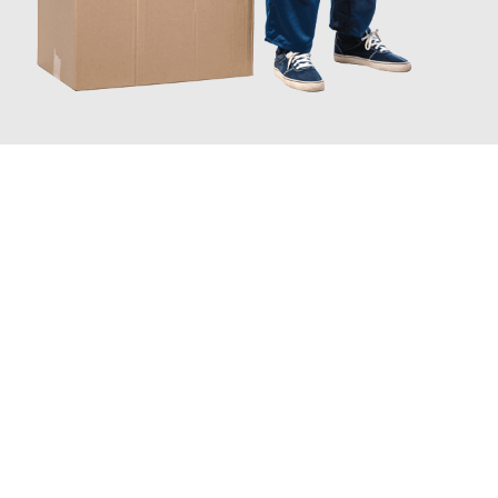
JETZT ANFRAGEN
Erleben Sie mit Umzugsmeister Schmitz Mainz, wie
einfach und
stressfrei Ihr Umzug Mainz Gloucester
sein kann. Unser
Expertenteam steht bereit, um Ihnen einen reibungslosen
Übergang in Ihr neues Zuhause zu garantieren.
Jetzt
unverbindliches Angebot
erhalten &