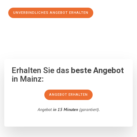
UNVERBINDLICHES ANGEBOT ERHALTEN
100% unverbindlich
– Garantiert eine Antwort
innerhalb von 15
Minuten
.
Erhalten Sie das
beste Angebot
in Mainz:
ANGEBOT ERHALTEN
Angebot
in 15 Minuten
(garantiert).