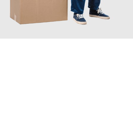
JETZT ANFRAGEN
Erleben Sie mit Umzugsmeister Schmitz Mainz, wie
einfach und
stressfrei Ihr Umzug Mainz La Coruña
sein kann. Unser
Expertenteam steht bereit, um Ihnen einen reibungslosen
Übergang in Ihr neues Zuhause zu garantieren.
Jetzt
unverbindliches Angebot
erhalten &