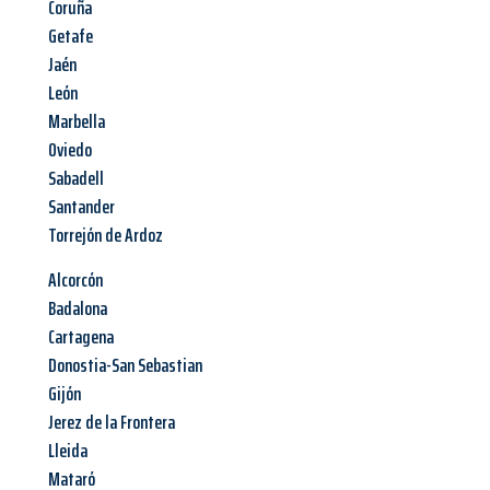
Coruña
Getafe
Jaén
León
Marbella
Oviedo
Sabadell
Santander
Torrejón de Ardoz
Alcorcón
Badalona
Cartagena
Donostia-San Sebastian
Gijón
Jerez de la Frontera
Lleida
Mataró