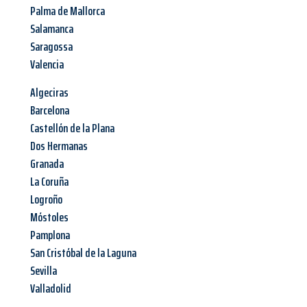
Palma de Mallorca
Salamanca
Saragossa
Valencia
Algeciras
Barcelona
Castellón de la Plana
Dos Hermanas
Granada
La Coruña
Logroño
Móstoles
Pamplona
San Cristóbal de la Laguna
Sevilla
Valladolid