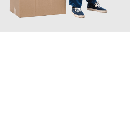
JETZT ANFRAGEN
Erleben Sie mit Umzugsmeister Schmitz Mainz, wie
einfach und
stressfrei Ihr Umzug Mainz Antalya
sein kann. Unser
Expertenteam steht bereit, um Ihnen einen reibungslosen
Übergang in Ihr neues Zuhause zu garantieren.
Jetzt
unverbindliches Angebot
erhalten &
100€ sparen: