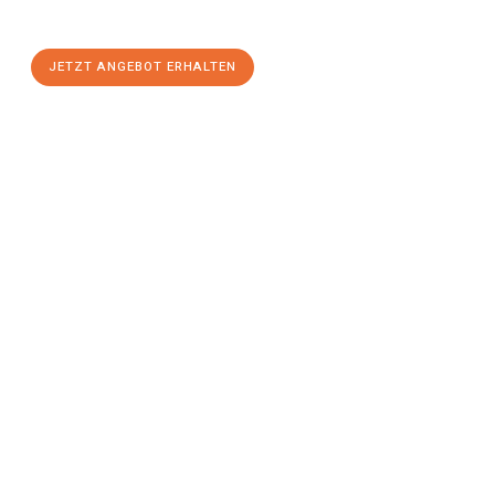
stressfreien Umzug
mit maximalem Komfort:
JETZT ANGEBOT ERHALTEN