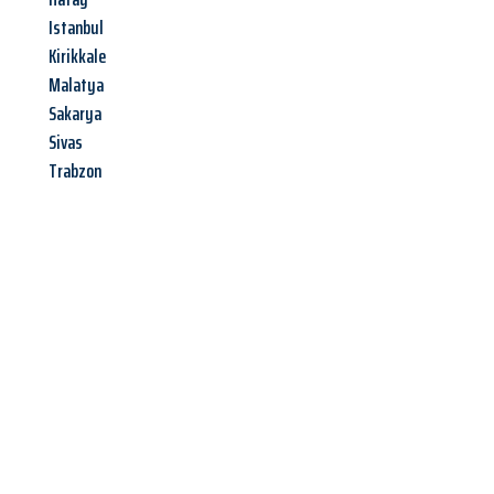
Istanbul
Kirikkale
Malatya
Sakarya
Sivas
Trabzon
Jetzt anfragen &
Angebot
mit Best-Preis
erhalten!
Schicken Sie uns jetzt Ihre unverbindliche Anfrage und sichern
Sie sich Ihr
individuelles Umzugsangebot für Ihr Anliegen in
Mainz
zum Best-Preis! Nutzen Sie die Gelegenheit für einen