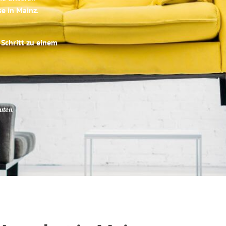
se in Mainz
.
 Schritt zu einem
uten
.