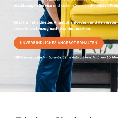
erstklassigen Service
und sichern Sie sich die
besten Prei
Jetzt Ihr individuelles Angebot anfordern und den ersten
stressfreien Umzug nach Istanbul machen:
UNVERBINDLICHES ANGEBOT ERHALTEN
100% unverbindlich
– Garantiert eine Antwort
innerhalb von 15 Min