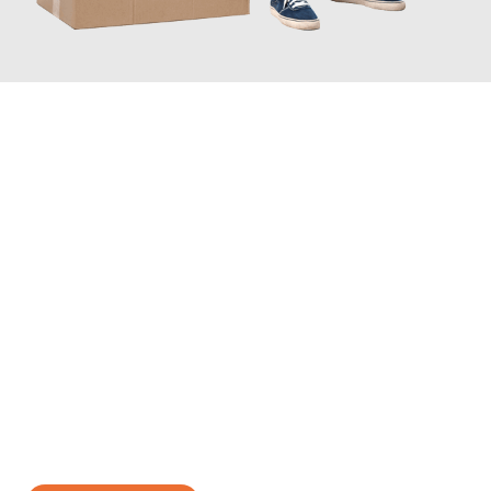
JETZT ANFRAGEN
Erleben Sie mit Umzugsmeister Schmitz Mainz, wie
einfach und
stressfrei Ihr Umzug Mainz Edirne
sein kann. Unser
Expertenteam steht bereit, um Ihnen einen reibungslosen
Übergang in Ihr neues Zuhause zu garantieren.
Jetzt
unverbindliches Angebot
erhalten &
100€ sparen: