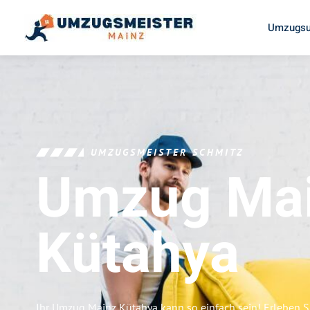
Umzugsu
UMZUGSMEISTER SCHMITZ
Umzug Ma
Kütahya
Ihr Umzug Mainz Kütahya kann so einfach sein! Erleben S