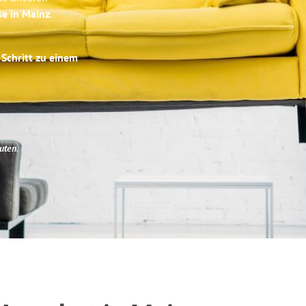
se in Mainz
.
 Schritt zu einem
uten
.