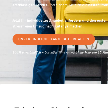
erstklassigen Service
und sichern Sie sich die
besten Prei
Jetzt Ihr individuelles Angebot anfordern und den ersten
stressfreien Umzug nach Kütahya machen:
UNVERBINDLICHES ANGEBOT ERHALTEN
100% unverbindlich
– Garantiert eine Antwort
innerhalb von 15 Min