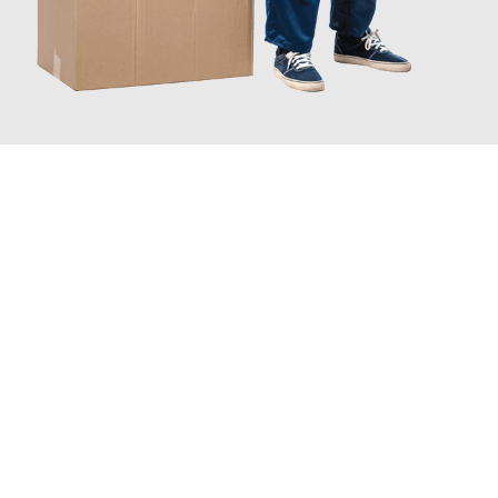
JETZT ANFRAGEN
Erleben Sie mit Umzugsmeister Schmitz Mainz, wie
einfach und
stressfrei Ihr Umzug Mainz Eskisehir
sein kann. Unser
Expertenteam steht bereit, um Ihnen einen reibungslosen
Übergang in Ihr neues Zuhause zu garantieren.
Jetzt
unverbindliches Angebot
erhalten &