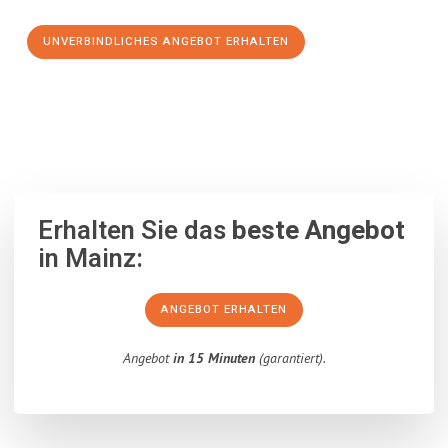
UNVERBINDLICHES ANGEBOT ERHALTEN
100% unverbindlich
– Garantiert eine Antwort
innerhalb von 15
Minuten
.
Erhalten Sie das
beste Angebot
in Mainz:
ANGEBOT ERHALTEN
Angebot
in 15 Minuten
(garantiert).