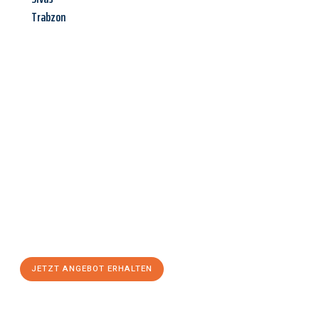
Trabzon
Jetzt anfragen &
Angebot
mit Best-Preis
erhalten!
Schicken Sie uns jetzt Ihre unverbindliche Anfrage und sichern
Sie sich Ihr
individuelles Umzugsangebot für Ihr Anliegen in
Mainz
zum Best-Preis! Nutzen Sie die Gelegenheit für einen
stressfreien Umzug
mit maximalem Komfort:
JETZT ANGEBOT ERHALTEN