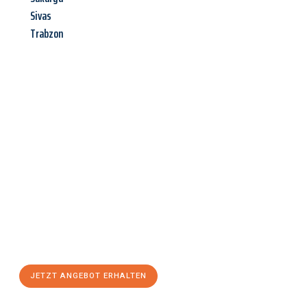
Sivas
Trabzon
Jetzt anfragen &
Angebot
mit Best-Preis
erhalten!
Schicken Sie uns jetzt Ihre unverbindliche Anfrage und sichern
Sie sich Ihr
individuelles Umzugsangebot für Ihr Anliegen in
Mainz
zum Best-Preis! Nutzen Sie die Gelegenheit für einen
stressfreien Umzug
mit maximalem Komfort:
JETZT ANGEBOT ERHALTEN