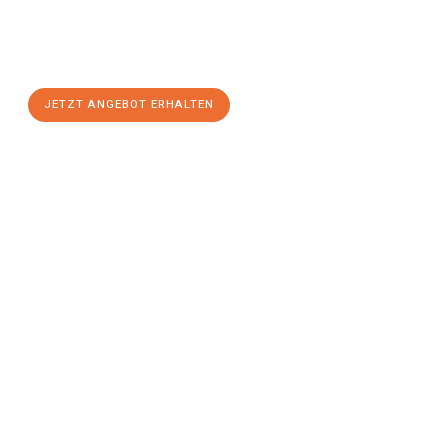
Sie sich Ihr
individuelles Umzugsangebot für Ihr Anliegen in
Mainz
zum Best-Preis! Nutzen Sie die Gelegenheit für einen
stressfreien Umzug
mit maximalem Komfort:
JETZT ANGEBOT ERHALTEN