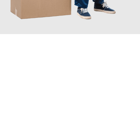
JETZT ANFRAGEN
Erleben Sie mit Umzugsmeister Schmitz Mainz, wie
einfach und
stressfrei Ihr Umzug Mainz Sakarya
sein kann. Unser
Expertenteam steht bereit, um Ihnen einen reibungslosen
Übergang in Ihr neues Zuhause zu garantieren.
Jetzt
unverbindliches Angebot
erhalten &
100€ sparen: