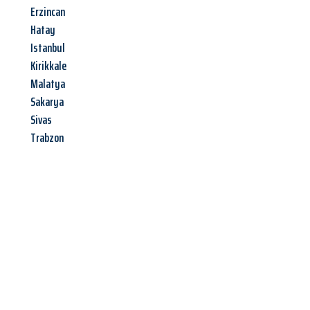
Erzincan
Hatay
Istanbul
Kirikkale
Malatya
Sakarya
Sivas
Trabzon
Jetzt anfragen &
Angebot
mit Best-Preis
erhalten!
Schicken Sie uns jetzt Ihre unverbindliche Anfrage und sichern